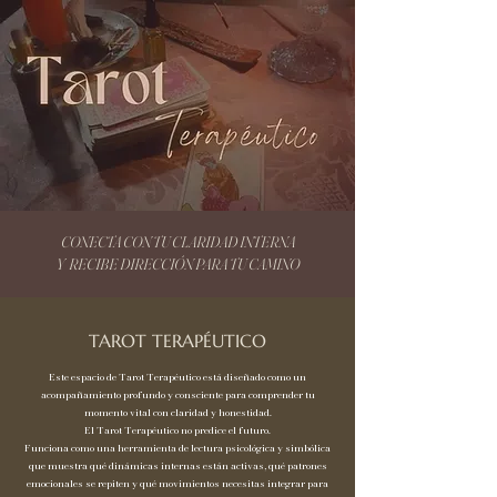
CONECTA CON TU CLARIDAD INTERNA
Y RECIBE DIRECCIÓN PARA TU CAMINO
TAROT TERAPÉUTICO
Este espacio de Tarot Terapéutico está diseñado como un
acompañamiento profundo y consciente para comprender tu
momento vital con claridad y honestidad.
El Tarot Terapéutico no predice el futuro.
Funciona como una herramienta de lectura psicológica y simbólica
que muestra qué dinámicas internas están activas, qué patrones
emocionales se repiten y qué movimientos necesitas integrar para