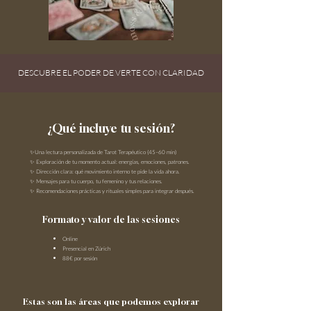
DESCUBRE EL PODER DE VERTE CON CLARIDAD
¿Qué incluye tu sesión?
✨Una lectura personalizada de Tarot Terapéutico (45–60 min)
✨ Exploración de tu momento actual: energías, emociones, patrones.
✨ Dirección clara: qué movimiento interno te pide la vida ahora.
✨ Mensajes para tu cuerpo, tu femenino y tus relaciones.
✨ Recomendaciones prácticas y rituales simples para integrar después.
Formato y valor de las sesiones
Online
Presencial en Zúrich
88€ por sesión
Estas son las áreas que podemos explorar