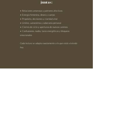
juntas:
• Relaciones amorosas y patrones afectivos
• Energía femenina, deseo y cuerpo
• Propósito, decisiones y claridad vital
• Límites, autoestima y soberanía personal
• Cierres de ciclo y aperturas de nuevos caminos
• Confusiones, nudos, lazos energéticos y bloqueos
emocionales
Cada lectura se adapta exactamente a lo que estás viviendo
hoy.
AGENDA AQUÍ
BIENVENIDA A UN ESPACIO DONDE PUEDES
ESCUCHAR TU VERDAD