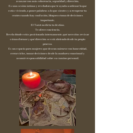
avanzar con más coherencia, seguridad y dirección.
Es una sesión íntima y reveladora que te ayuda a ordenar lo que
estás viviendo, a poner palabras a lo que sientes y a recuperar tu
centro cuando hay confusión, bloqueo o toma de decisiones
importante.
El Tarot no dicta tu destino.
Te ofrece conciencia.
Revela dónde estás posicionada internamente, qué necesitas revisar
o transformar y qué dirección se está abriendo desde tu propio
proceso.
Es un espacio para mujeres que desean mirarse con honestidad,
cerrar ciclos, tomar decisiones desde la madurez emocional y
asumir responsabilidad sobre su camino personal.