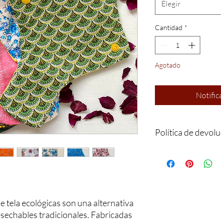
Elegir
Cantidad
*
Agotado
Notific
Política de devol
Las compresas de tela
concepto a no ser que 
 tela ecológicas son una alternativa
esechables tradicionales. Fabricadas