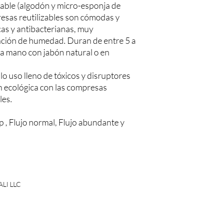
rable (algodón y micro-esponja de
esas reutilizables son cómodas y
icas y antibacterianas, muy
ación de humedad. Duran de entre 5 a
 a mano con jabón natural o en
olo uso lleno de tóxicos y disruptores
n ecológica con las compresas
les.
ip , Flujo normal, Flujo abundante y
ALI LLC