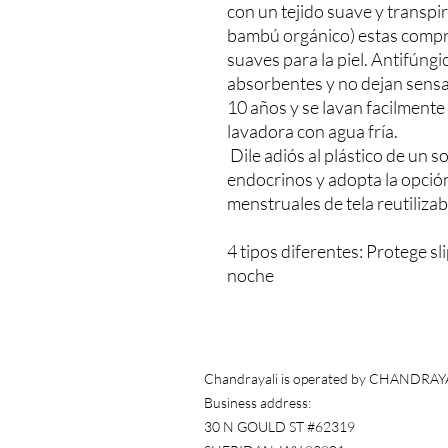
con un tejido suave y transpi
bambú orgánico) estas compr
suaves para la piel. Antifúng
absorbentes y no dejan sens
10 años y se lavan facilmente
lavadora con agua fría.
Dile adiós al plástico de un s
endocrinos y adopta la opció
menstruales de tela reutilizab
4 tipos diferentes: Protege sl
noche
Chandrayali is operated by CHANDRAY
Business address:
30 N GOULD ST #62319