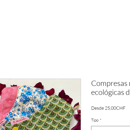
CHANDRAYALI
TAS
SO
Compresas 
ecológicas d
Pr
Desde
25,00CHF
de
of
Tipo
*