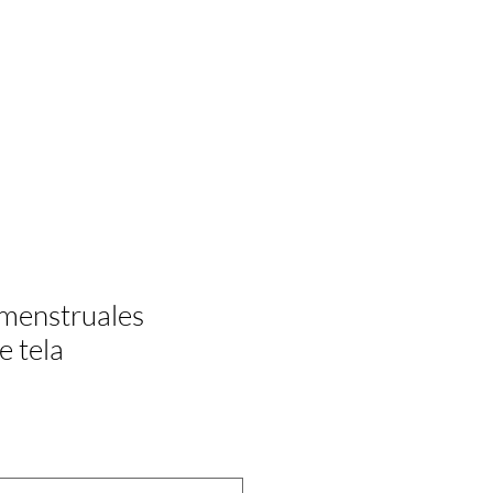
BRE MI
CONTACTO
menstruales
e tela
ecio
erta