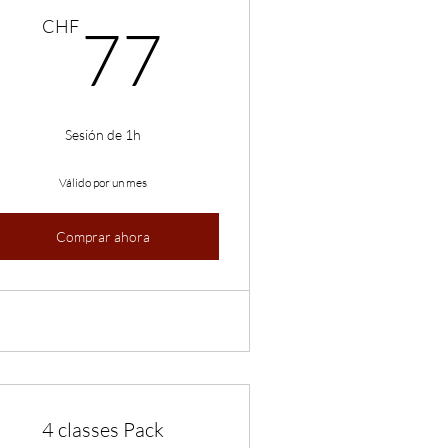
HF
77CHF
CHF
77
Sesión de 1h
Válido por un mes
Comprar ahora
4 classes Pack