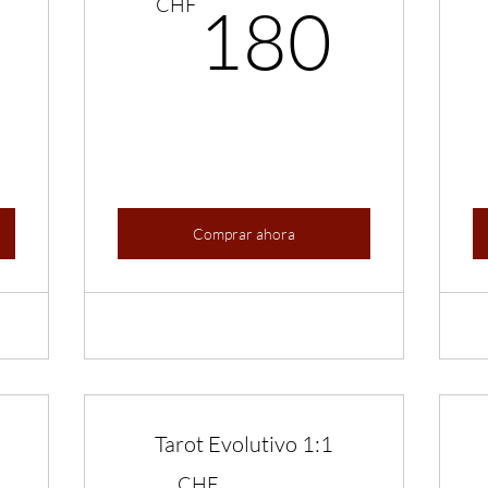
550CHF
180
CHF
180
Comprar ahora
Tarot Evolutivo 1:1
CHF