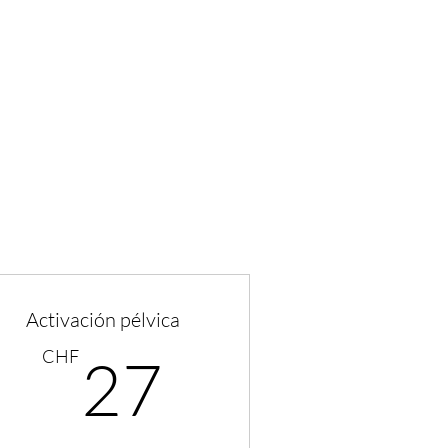
BRE MI
CONTACTO
Activación pélvica
27CHF
CHF
27
CHF