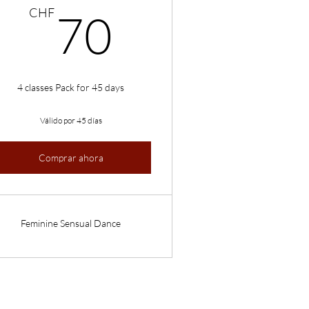
70CHF
CHF
70
CHF
4 classes Pack for 45 days
Válido por 45 días
Comprar ahora
Feminine Sensual Dance