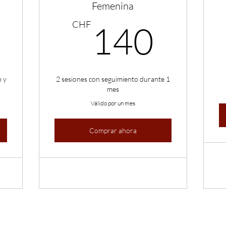
Femenina
400CHF
140
CHF
140
n y
2 sesiones con seguimiento durante 1
mes
Válido por un mes
Comprar ahora