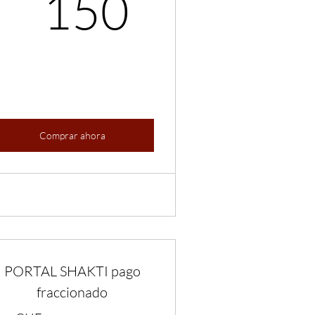
CHF
150CH
150
Comprar ahora
PORTAL SHAKTI pago
fraccionado