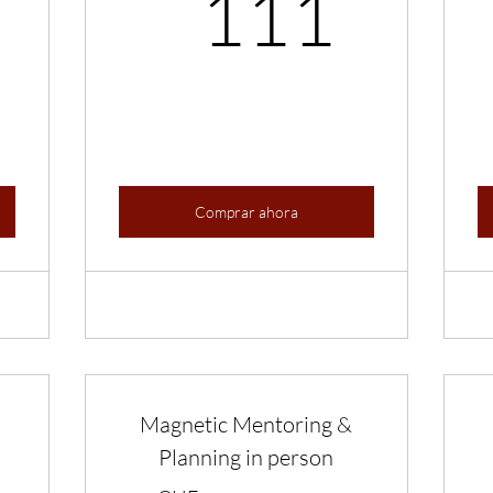
99CHF
111
111
Comprar ahora
Magnetic Mentoring &
Planning in person