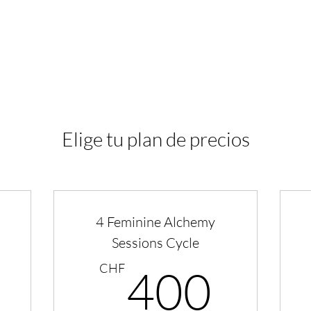
CHANDRAYALI
TAS
SO
Elige tu plan de precios
4 Feminine Alchemy
Sessions Cycle
111CHF
400
CHF
400