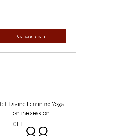
Comprar ahora
1:1 Divine Feminine Yoga
online session
CHF
88CHF
CHF
88