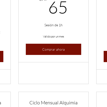
65C
65
125CHF
Sesión de 1h
€
Válido por un mes
Comprar ahora
a
Ciclo Mensual Alquimia