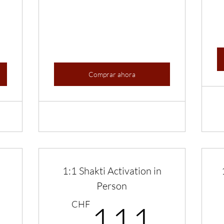
Comprar ahora
1:1 Shakti Activation in
Person
99CHF
111
CHF
111