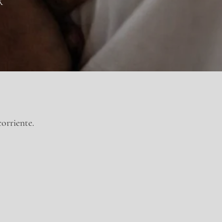
R
orriente.