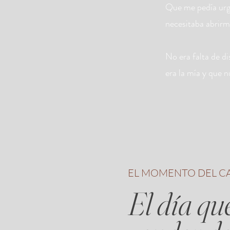
Que me pedía urg
necesitaba abrirm
No era falta de d
era la mía y que n
EL MOMENTO DEL C
El día qu