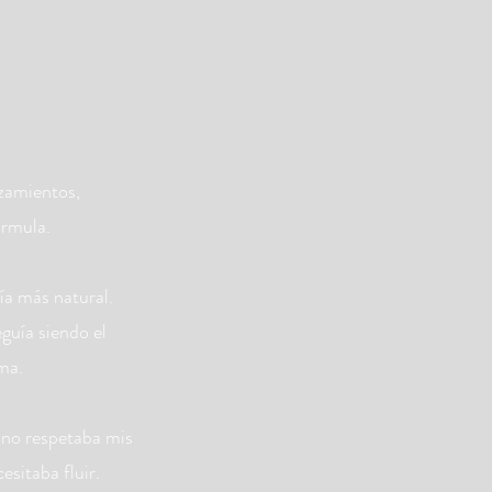
nzamientos,
órmula.
a más natural.
guía siendo el
ma.
 no respetaba mis
sitaba fluir.