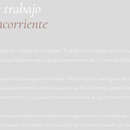
 trabajo
acorriente
ndiendo, adaptando, probando. Trabajé con mi equipo en los la
e que fluyeran mejor, de que tuvieran más de mí y menos de f
pequeñas cosas que funcionaban. Momentos en que algo se sentí
ar que resonaban más con quien soy. Pero el marco general se
a como motor, la presión como herramienta, el sprint como for
a era que estaba intentando hacer negocios con un modelo que
 mi cuerpo. Un modelo que me pedía ser constante cuando yo nece