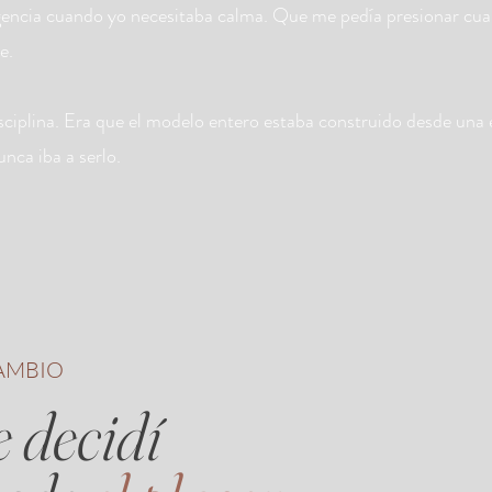
encia cuando yo necesitaba calma. Que me pedía presionar cu
e.
isciplina. Era que el modelo entero estaba construido desde una
unca iba a serlo.
AMBIO
e decidí