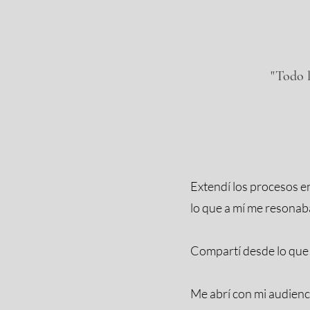
"Todo l
Extendí los procesos e
lo que a mí me resonaba
Compartí desde lo que m
Me abrí con mi audienc