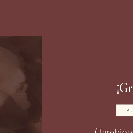
¡Gr
PU
(También 