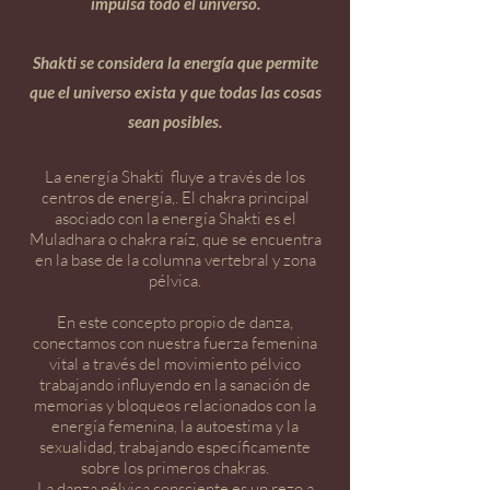
impulsa todo el universo.
Shakti se considera la energía que permite
que el universo exista y que todas las cosas
sean posibles.
La energía Shakti fluye a través de los
centros de energía,. El chakra principal
asociado con la energía Shakti es el
Muladhara o chakra raíz, que se encuentra
en la base de la columna vertebral y zona
pélvica.
En este concepto propio de danza,
conectamos con nuestra fuerza femenina
vital a través del movimiento pélvico
trabajando influyendo en la sanación de
memorias y bloqueos relacionados con la
energía femenina, la autoestima y la
sexualidad, trabajando específicamente
sobre los primeros chakras.
La danza pélvica consciente es un rezo a