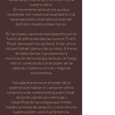
nuestro útero.
El movimiento sensual nos ayuda a
reconectar con nuestra sensualidad divina,
las sensaciones corporales a través del
disfrute y nuestra diosa interior.
En las clases y sesiones nos basaremos en la
fusión de diferentes danzas como el Twerk
Ritual, danza pélvica caribeña, tribal, afro e
incluso Kathak (danza clásica india). A través
de estas danzas impulsaremos la
movilización de la energía sensual y el fuego
interior conectando con el poder de las
caderas y nuestros únicos y mágicos
movimientos.
Nos adentraremos en el poder de la
soberanía de habitar el cuerpo en plena
consciencia de nuestra energía sen(x)sual,
deconstruyendo así creencias y
resignificando los códigos que limitan
nuestro proceso de sanación y conexión con
nuestro poder y plenitud femenina.