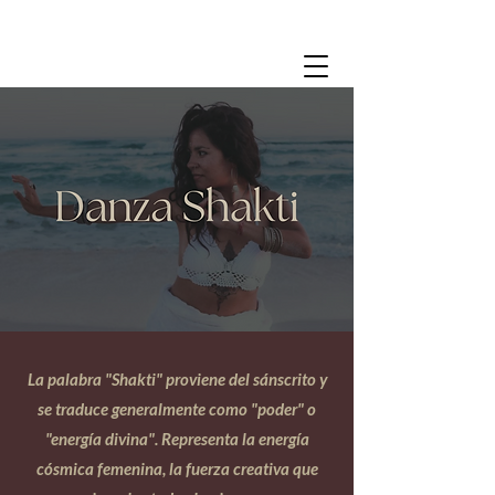
CHANDRAYALI
La palabra "Shakti" proviene del sánscrito y
se traduce generalmente como "poder" o
"energía divina". Representa la energía
cósmica femenina, la fuerza creativa que