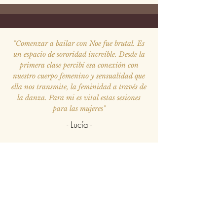
"Comenzar a bailar con Noe fue brutal. Es
un espacio de sororidad increíble. Desde la
primera clase percibí esa conexión con
nuestro cuerpo femenino y sensualidad que
ella nos transmite, la feminidad a través de
la danza. Para mi es vital estas sesiones
para las mujeres"
- Lucía -
"Aunque comencé tímida, me sentí
integrada. Poquito a poco gané confianza
en mi misma, seguridad y amor propio.
Noe es una persona que transmite una
energía brillante y siempre está atenta a las
dudas o necesidades de cada una. Increíble
profesional que ama lo que hace"