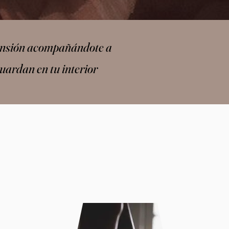
xpansión acompañándote a
uardan en tu interior