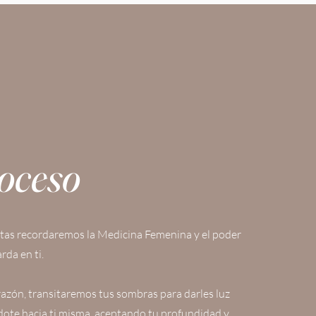
roceso
tas recordaremos la Medicina Femenina y el poder
rda en ti.
razón, transitaremos tus sombras para darles luz
ote hacia ti misma, aceptando tu profundidad y