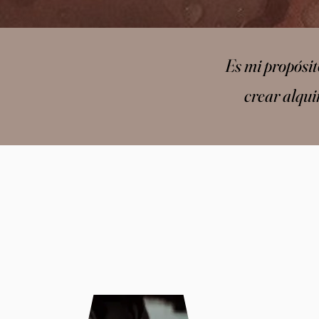
Es mi propósit
crear alqui