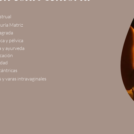
strual
uría Matriz
agrada​
ca y pélvica
a y ayurveda
cación
idad
tántricas
y varas intravaginales