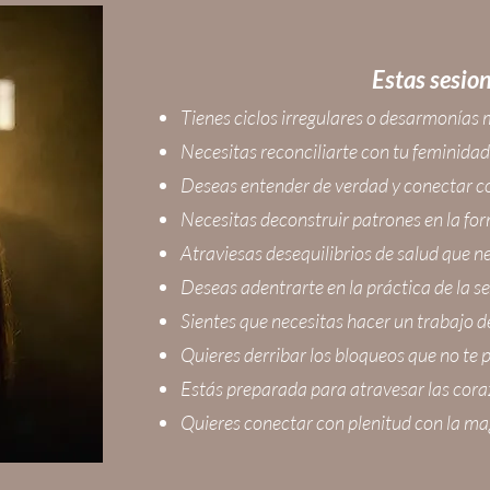
Estas sesione
Tienes ciclos irregulares o desarmonías
Necesitas reconciliarte con tu feminidad
Deseas entender de verdad y conectar co
Necesitas deconstruir patrones en la for
Atraviesas desequilibrios de salud que n
Deseas adentrarte en la práctica de la s
Sientes que necesitas hacer un trabajo 
Quieres derribar los bloqueos que no te
Estás preparada para atravesar las cora
Quieres conectar con plenitud con la mag