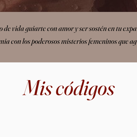
o de vida guiarte con amor y ser sostén en tu e
mia con los poderosos misterios femeninos que ag
Mis códigos